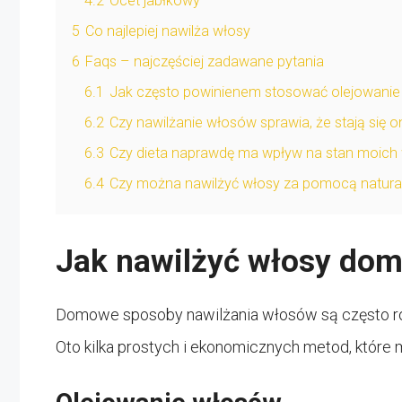
4.2
Ocet jabłkowy
5
Co najlepiej nawilża włosy
6
Faqs – najczęściej zadawane pytania
6.1
Jak często powinienem stosować olejowani
6.2
Czy nawilżanie włosów sprawia, że stają się o
6.3
Czy dieta naprawdę ma wpływ na stan moich
6.4
Czy można nawilżyć włosy za pomocą natura
Jak nawilżyć włosy do
Domowe sposoby nawilżania włosów są często rów
Oto kilka prostych i ekonomicznych metod, któr