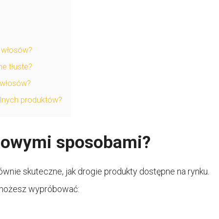
e włosów?
ne tłuste?
 włosów?
lnych produktów?
mowymi sposobami?
nie skuteczne, jak drogie produkty dostępne na rynku.
e możesz wypróbować: