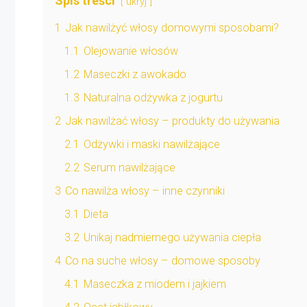
Spis treści
ukryj
1
Jak nawilżyć włosy domowymi sposobami?
1.1
Olejowanie włosów
1.2
Maseczki z awokado
1.3
Naturalna odżywka z jogurtu
2
Jak nawilżać włosy – produkty do używania
2.1
Odżywki i maski nawilżające
2.2
Serum nawilżające
3
Co nawilża włosy – inne czynniki
3.1
Dieta
3.2
Unikaj nadmiernego używania ciepła
4
Co na suche włosy – domowe sposoby
4.1
Maseczka z miodem i jajkiem