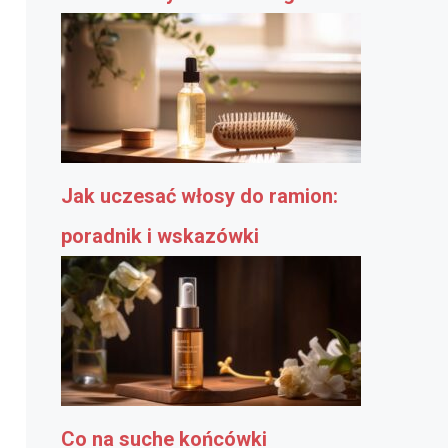
Jak uczesać włosy do ramion:
poradnik i wskazówki
Co na suche końcówki