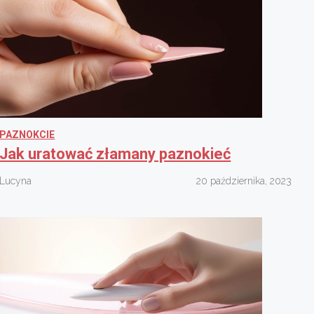
PAZNOKCIE
Jak uratować złamany paznokieć
Lucyna
20 października, 2023