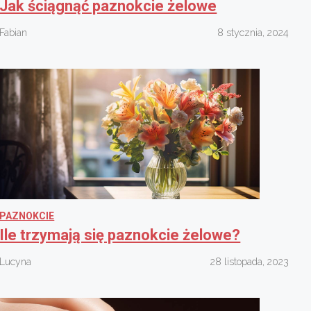
Jak ściągnąć paznokcie żelowe
Fabian
8 stycznia, 2024
PAZNOKCIE
Ile trzymają się paznokcie żelowe?
Lucyna
28 listopada, 2023