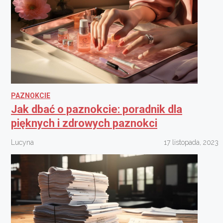
PAZNOKCIE
Jak dbać o paznokcie: poradnik dla
pięknych i zdrowych paznokci
Lucyna
17 listopada, 2023