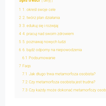
Spis treści
ukryj
1
1. określ swoje cele
2
2. twórz plan działania
3
3. edukuj się i rozwijaj
4
4. pracuj nad swoim zdrowiem
5
5. poznawaj nowych ludzi
6
6. bądź odporny na niepowodzenia
6.1
Podsumowanie
7
Faqs
7.1
Jak długo trwa metamorfoza osobista?
7.2
Czy metamorfoza osobista jest trudna?
7.3
Czy każdy może dokonać metamorfozy osobi