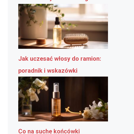
Jak uczesać włosy do ramion:
poradnik i wskazówki
Co na suche końcówki