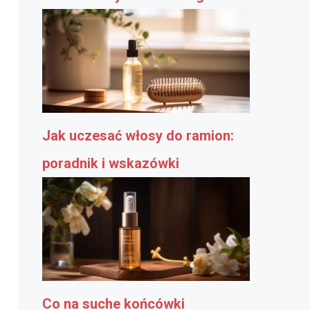
Jak uczesać włosy do ramion:
poradnik i wskazówki
Co na suche końcówki