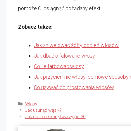
pomoże Ci osiągnąć pożądany efekt.
Zobacz także:
Jak zniwelować żółty odcień włosów
Jak dbać o falowane włosy
Co ile farbować włosy
Jak przyciemnić włosy: domowe sposoby na
Co używać do prostowania włosów
Kategorie
Wlosy
Jak usunąć wąsik?
Jak dbać o skórę twarzy po 30