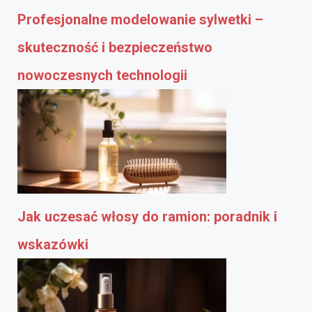
Profesjonalne modelowanie sylwetki –
skuteczność i bezpieczeństwo
nowoczesnych technologii
Jak uczesać włosy do ramion: poradnik i
wskazówki