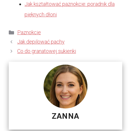
Jak kształtować paznokcie: poradnik dla
pięknych dłoni
Kategorie
Paznokcie
Jak depilować pachy
Co do granatowej sukienki
ZANNA