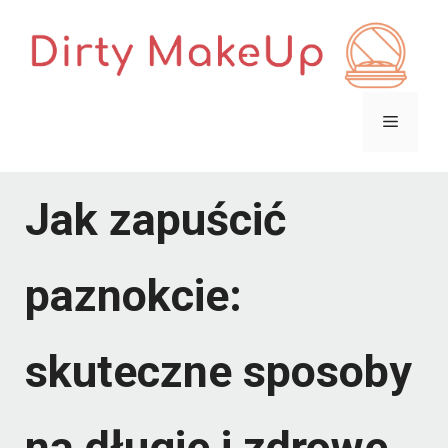
Przejdź
do
treści
Menu
Jak zapuścić
paznokcie:
skuteczne sposoby
na długie i zdrowe