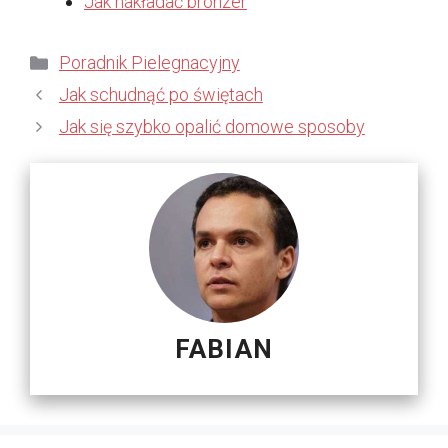
Jak nakładać bronzer
Kategorie
Poradnik Pielegnacyjny
Jak schudnąć po świętach
Jak się szybko opalić domowe sposoby
FABIAN