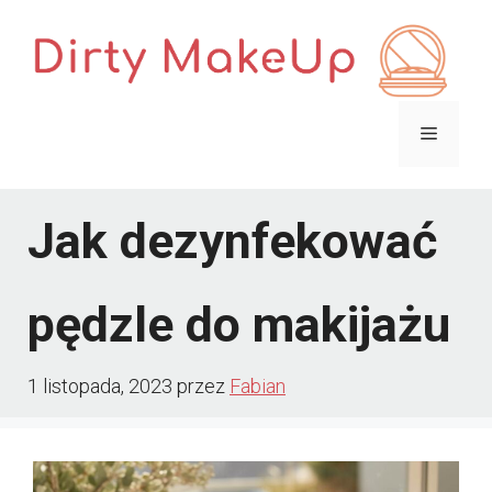
Przejdź
do
treści
Menu
Jak dezynfekować
pędzle do makijażu
1 listopada, 2023
przez
Fabian