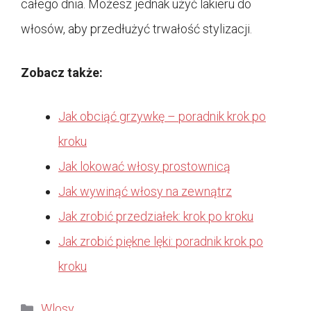
całego dnia. Możesz jednak użyć lakieru do
włosów, aby przedłużyć trwałość stylizacji.
Zobacz także:
Jak obciąć grzywkę – poradnik krok po
kroku
Jak lokować włosy prostownicą
Jak wywinąć włosy na zewnątrz
Jak zrobić przedziałek: krok po kroku
Jak zrobić piękne lęki: poradnik krok po
kroku
Kategorie
Wlosy