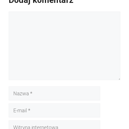
Dodaj komentarz
Komentarz
Nazwa
E-
mail
Witryna