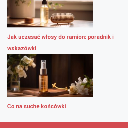
Jak uczesać włosy do ramion: poradnik i
wskazówki
Co na suche końcówki