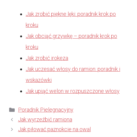
Jak zrobić piękne lęki: poradnik krok po
kroku
Jak obciąć grzywkę – poradnik krok po
kroku
Jak zrobić irokeza
Jak uczesać włosy do ramion: poradnik i
wskazówki
Jak upiąć welon w rozpuszczone włosy
Kategorie
Poradnik Pielegnacyjny
Jak wyrzeźbić ramiona
Jak piłować paznokcie na owal