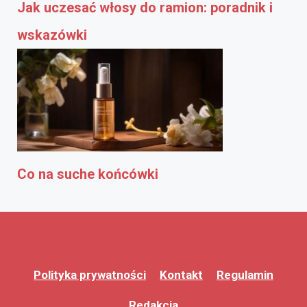
Jak uczesać włosy do ramion: poradnik i
wskazówki
Co na suche końcówki
Polityka prywatności
Kontakt
Regulamin
Redakcja