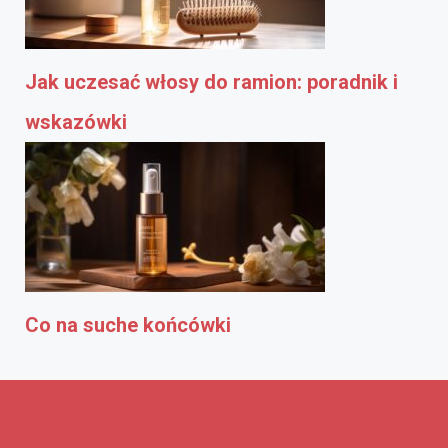
Jak uczesać włosy do ramion: poradnik i
wskazówki
Co na suche końcówki