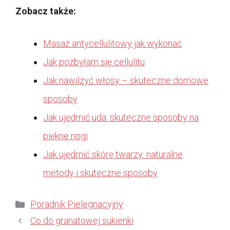
Zobacz także:
Masaż antycellulitowy jak wykonać
Jak pozbyłam się cellulitu
Jak nawilżyć włosy – skuteczne domowe
sposoby
Jak ujędrnić uda: skuteczne sposoby na
piękne nogi
Jak ujędrnić skórę twarzy: naturalne
metody i skuteczne sposoby
Kategorie
Poradnik Pielegnacyjny
Co do granatowej sukienki