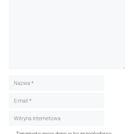
Komentarz
Nazwa
E-
mail
Witryna
internetowa
Zapamiętaj moje dane w tej przeglądarce