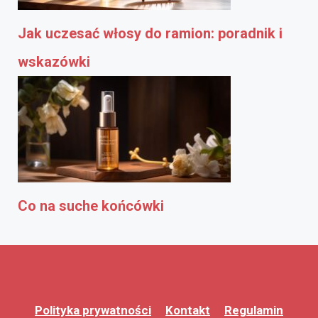
Jak uczesać włosy do ramion: poradnik i
wskazówki
Co na suche końcówki
Polityka prywatności
Kontakt
Regulamin