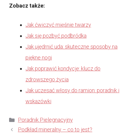
Zobacz także:
Jak ćwiczyć mięśnie twarzy
Jak się pozbyć podbródka
Jak ujędrnić uda: skuteczne sposoby na
piękne nogi
Jak poprawić kondycję: klucz do
zdrowszego życia
Jak uczesać włosy do ramion: poradnik i
wskazówki
Kategorie
Poradnik Pielegnacyjny
Podkład mineralny – co to jest?