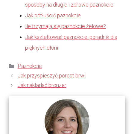
sposoby na długie i zdrowe paznokcie
Jak odtłuścić paznokcie
Ile trzymają się paznokcie żelowe?
Jak kształtować paznokcie: poradnik dla
pięknych dłoni
Kategorie
Paznokcie
Jak przyspieszyć porost brwi
Jak nakładać bronzer