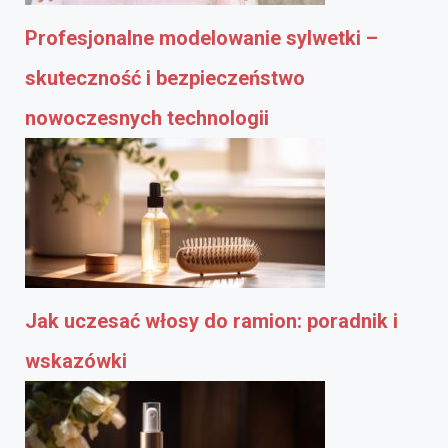
Profesjonalne modelowanie sylwetki –
skuteczność i bezpieczeństwo
nowoczesnych technologii
Jak uczesać włosy do ramion: poradnik i
wskazówki