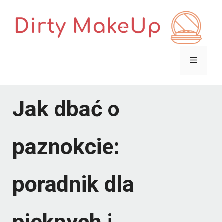
Przejdź
do
treści
Menu
Jak dbać o
paznokcie:
poradnik dla
pięknych i