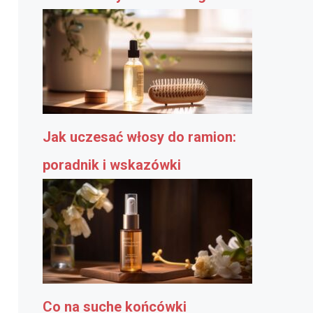
Jak uczesać włosy do ramion:
poradnik i wskazówki
Co na suche końcówki