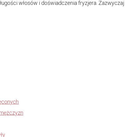
długości włosów i doświadczenia fryzjera. Zazwyczaj
ręconych
a mężczyzn
yły