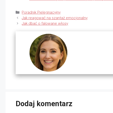
Kategorie
Poradnik Pielegnacyjny
Jak reagować na szantaż emocjonalny
Jak dbać o falowane włosy
Dodaj komentarz