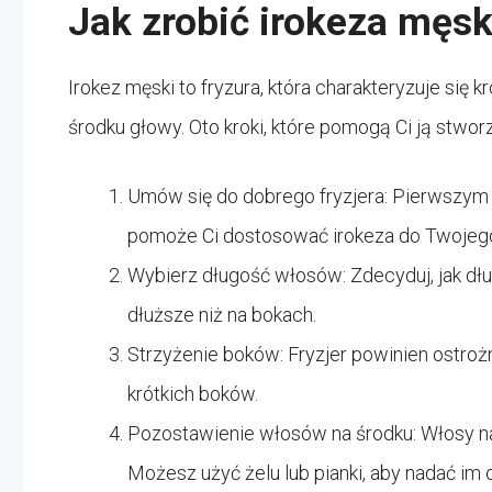
Jak zrobić irokeza męs
Irokez męski to fryzura, która charakteryzuje si
środku głowy. Oto kroki, które pomogą Ci ją stwor
Umów się do dobrego fryzjera: Pierwszym k
pomoże Ci dostosować irokeza do Twojego k
Wybierz długość włosów: Zdecyduj, jak dł
dłuższe niż na bokach.
Strzyżenie boków: Fryzjer powinien ostroż
krótkich boków.
Pozostawienie włosów na środku: Włosy n
Możesz użyć żelu lub pianki, aby nadać im 