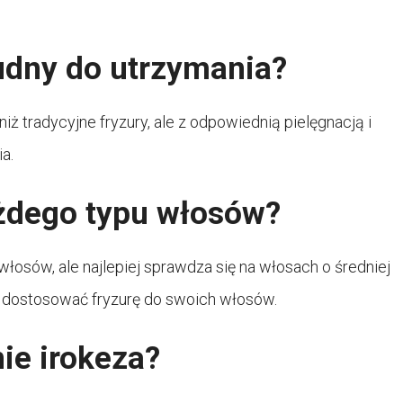
rudny do utrzymania?
ż tradycyjne fryzury, ale z odpowiednią pielęgnacją i
a.
ażdego typu włosów?
osów, ale najlepiej sprawdza się na włosach o średniej
by dostosować fryzurę do swoich włosów.
ie irokeza?